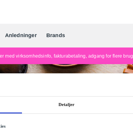
Anledninger
Brands
Danmarks gaveportal nr. 
nger med virksomhedsinfo, fakturabetaling, adgang for flere br
Detaljer
ies