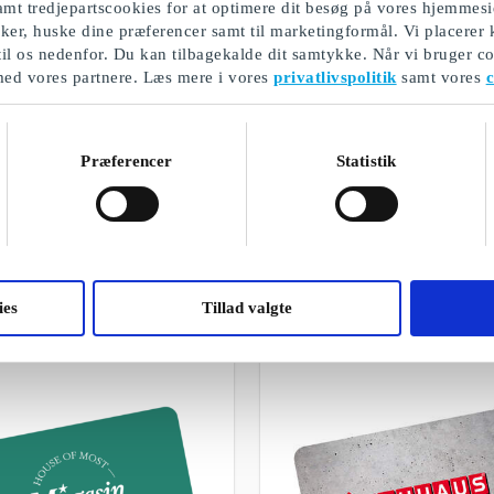
mt tredjepartscookies for at optimere dit besøg på vores hjemmesi
ikker, huske dine præferencer samt til marketingformål. Vi placerer
til os nedenfor. Du kan tilbagekalde dit samtykke. Når vi bruger co
med vores partnere. Læs mere i vores
privatlivspolitik
samt vores
c
Præferencer
Statistik
Gave til mand på 50 år
Et udvalg af vores gaver
ies
Tillad valgte