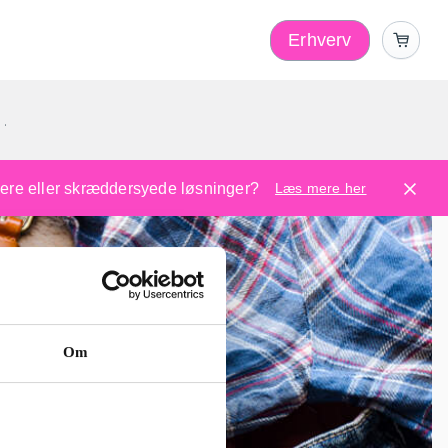
Erhverv
1
ugere eller skræddersyede løsninger?
Læs mere her
Om