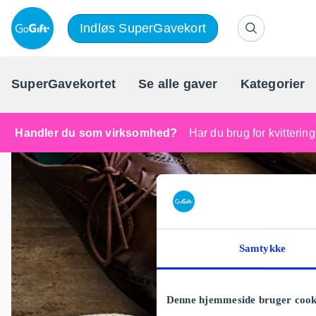
Indløs SuperGavekort
SuperGavekortet
Se alle gaver
Kategorier
Handler du som virksomhed?
Har du brug for kvitteri
Samtykke
Denne hjemmeside bruger cook