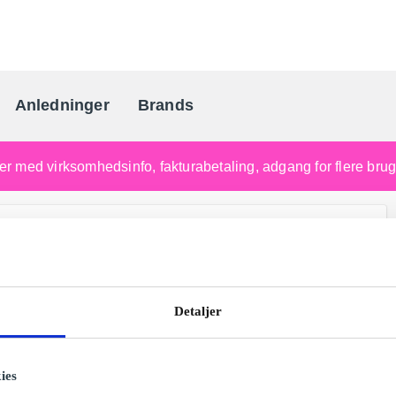
Anledninger
Brands
Danmarks gaveportal nr. 
nger med virksomhedsinfo, fakturabetaling, adgang for flere br
Detaljer
ies