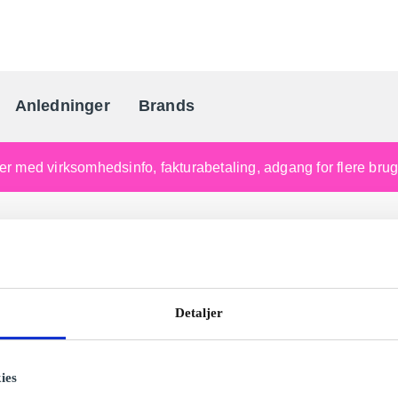
Anledninger
Brands
Danmarks gaveportal nr. 
nger med virksomhedsinfo, fakturabetaling, adgang for flere br
Detaljer
ies