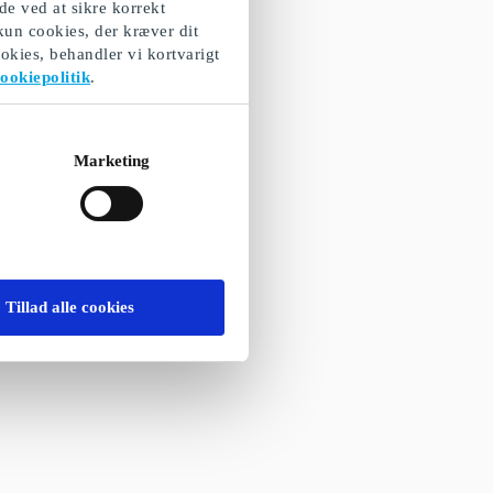
de ved at sikre korrekt
 kun cookies, der kræver dit
okies, behandler vi kortvarigt
ookiepolitik
.
50 cl. sodavand
DK Gavekort
å farten
Marketing
Tillad alle cookies