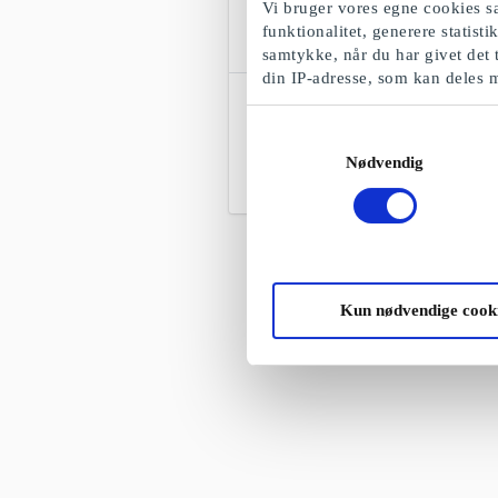
Vi bruger vores egne cookies sa
funktionalitet, generere statist
samtykke, når du har givet det 
din IP-adresse, som kan deles 
Hotels Online DK Gavekort
Lås op for en verden af eventyr med
Samtykkevalg
vores hotelgavekort
Nødvendig
Fra
200 kr.
Kun nødvendige cook