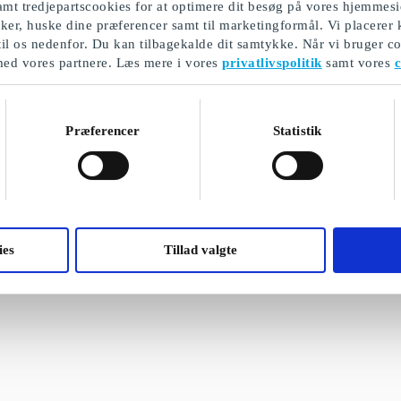
mt tredjepartscookies for at optimere dit besøg på vores hjemmesi
ikker, huske dine præferencer samt til marketingformål. Vi placerer
til os nedenfor. Du kan tilbagekalde dit samtykke. Når vi bruger co
med vores partnere. Læs mere i vores
privatlivspolitik
samt vores
c
Pizzaslice hos 7-Eleven DK
Pizzaslice og 
Gavekort
hos 7-Eleven 
Tag en slice med på farten
Tag en slice med p
Præferencer
Statistik
Fra
25 kr.
Fra
45 kr.
ies
Tillad valgte