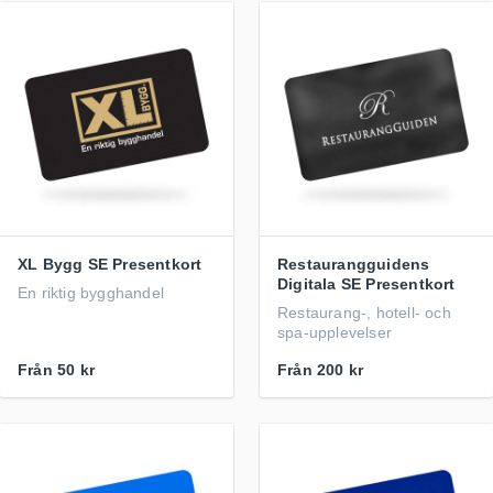
XL Bygg SE Presentkort
Restaurangguidens
Digitala SE Presentkort
En riktig bygghandel
Restaurang-, hotell- och
spa-upplevelser
Från
50 kr
Från
200 kr