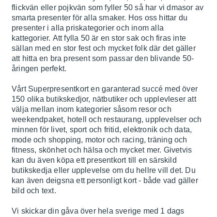
flickvän eller pojkvän som fyller 50 så har vi dmasor av
smarta presenter för alla smaker. Hos oss hittar du
presenter i alla priskategorier och inom alla
kattegorier. Att fylla 50 är en stor sak och firas inte
sällan med en stor fest och mycket folk där det gäller
att hitta en bra present som passar den blivande 50-
åringen perfekt.
Vårt Superpresentkort en garanterad succé med över
150 olika butikskedjor, nätbutiker och upplevleser att
välja mellan inom kategorier såsom resor och
weekendpaket, hotell och restaurang, upplevelser och
minnen för livet, sport och fritid, elektronik och data,
mode och shopping, motor och racing, träning och
fitness, skönhet och hälsa och mycket mer. Givetvis
kan du även köpa ett presentkort till en särskild
butikskedja eller upplevelse om du hellre vill det. Du
kan även deigsna ett personligt kort - både vad gäller
bild och text.
Vi skickar din gåva över hela sverige med 1 dags