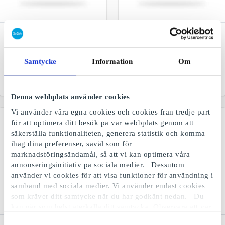
Dressmann SE
IKEA SE Presentkort
Presentkort
Den perfekta presenten för
Nordens ledande kedja
alla som älskar möbler,
Samtycke
Information
Om
inom herrkläder
inredning och dekor
Från
50 kr
Från
50 kr
Denna webbplats använder cookies
Vi använder våra egna cookies och cookies från tredje part
för att optimera ditt besök på vår webbplats genom att
säkerställa funktionaliteten, generera statistik och komma
ihåg dina preferenser, såväl som för
marknadsföringsändamål, så att vi kan optimera våra
annonseringsinitiativ på sociala medier. Dessutom
använder vi cookies för att visa funktioner för användning i
samband med sociala medier. Vi använder endast cookies
som kräver ditt samtycke när du har godkänt nedan. Du
kan när som helst återkalla ditt samtycke. Observera att vår
webbplats möjligen inte fungerar optimalt om du inte