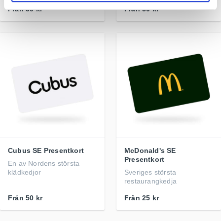
Från
50 kr
Från
50 kr
Cubus SE Presentkort
McDonald's SE
Presentkort
En av Nordens största
klädkedjor
Sveriges största
restaurangkedja
Från
50 kr
Från
25 kr