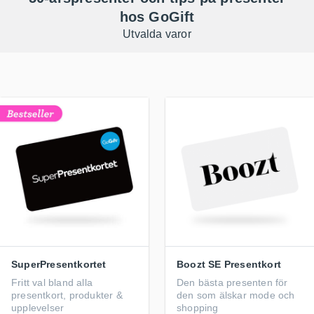
hos GoGift
Utvalda varor
SuperPresentkortet
Boozt SE Presentkort
Fritt val bland alla
Den bästa presenten för
presentkort, produkter &
den som älskar mode och
upplevelser
shopping