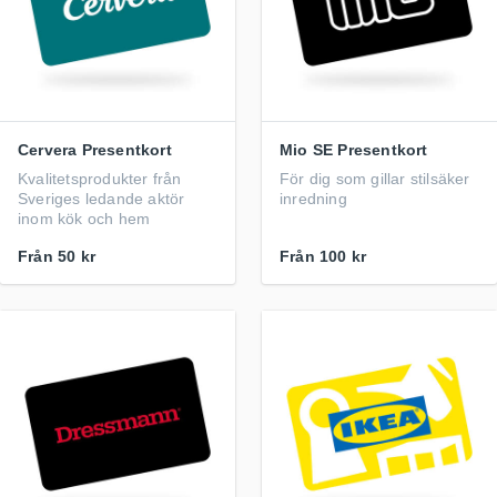
Cervera Presentkort
Mio SE Presentkort
Kvalitetsprodukter från
För dig som gillar stilsäker
Sveriges ledande aktör
inredning
inom kök och hem
Från
50 kr
Från
100 kr