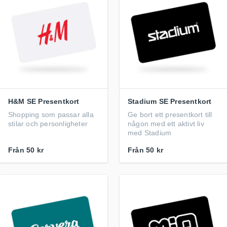
H&M SE Presentkort
Stadium SE Presentkort
Shopping som passar alla
Ge bort ett presentkort till
stilar och personligheter
någon med ett aktivt liv
med Stadium
Från
50 kr
Från
50 kr