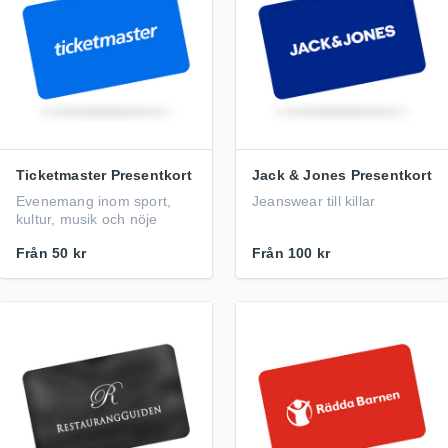
Ticketmaster Presentkort
Jack & Jones Presentkort
Evenemang inom sport,
Jeanswear till killar
kultur, musik och nöje
Från
50 kr
Från
100 kr