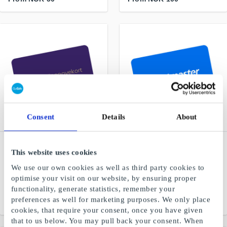
Consent
Details
About
Filmweb Kinogavekort
Ticketmaster.no Gift Card
This website uses cookies
NO Gift Card
Sports, theater, shows and
Balance-based cinema gift
music
We use our own cookies as well as third party cookies to
card that can be used
optimise your visit on our website, by ensuring proper
throughout the country
functionality, generate statistics, remember your
preferences as well for marketing purposes. We only place
From
NOK 150
From
NOK 50
cookies, that require your consent, once you have given
that to us below. You may pull back your consent. When