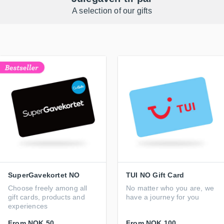
A selection of our gifts
SuperGavekortet NO
TUI NO Gift Card
Choose freely among all
No matter who you are, we
gift cards, products and
have a journey for you
experiences
From
NOK 50
From
NOK 100