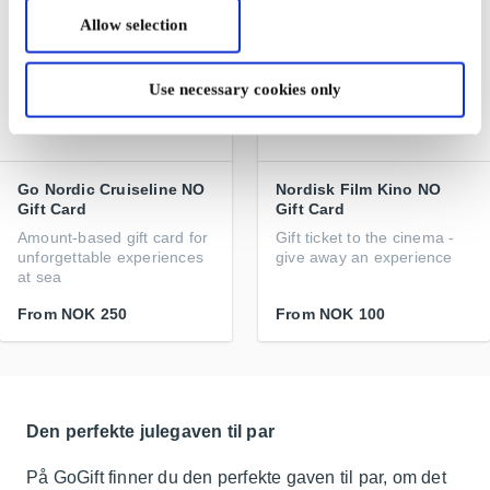
Allow selection
Use necessary cookies only
Go Nordic Cruiseline NO
Nordisk Film Kino NO
Gift Card
Gift Card
Amount-based gift card for
Gift ticket to the cinema -
unforgettable experiences
give away an experience
at sea
From
NOK 250
From
NOK 100
Den perfekte julegaven til par
På GoGift finner du den perfekte gaven til par, om det