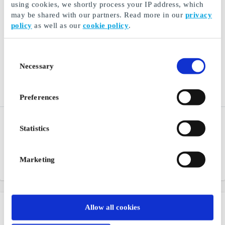
using cookies, we shortly process your IP address, which
may be shared with our partners. Read more in our
privacy
policy
as well as our
cookie policy
.
Consent
Necessary
Selection
Preferences
Ticket NO Gift Card
IKEA NO Gift Card
Statistics
The best travel selection,
Furniture and interior for
with high service and low
your home
price
Marketing
From
NOK 50
From
NOK 50
Allow all cookies