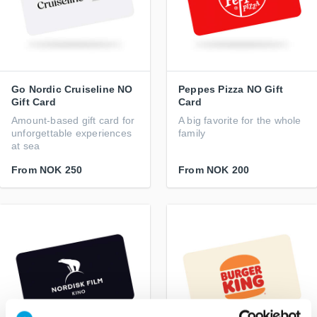
Go Nordic Cruiseline NO
Peppes Pizza NO Gift
Gift Card
Card
Amount-based gift card for
A big favorite for the whole
unforgettable experiences
family
at sea
From
NOK 250
From
NOK 200