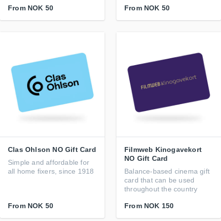
From
NOK 50
From
NOK 50
Clas Ohlson NO Gift Card
Filmweb Kinogavekort
NO Gift Card
Simple and affordable for
all home fixers, since 1918
Balance-based cinema gift
card that can be used
throughout the country
From
NOK 50
From
NOK 150