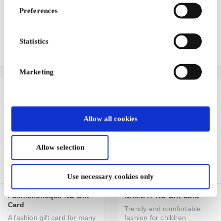
Jack & Jones NO Gift
Vero Moda NO Gift Card
Preferences
Card
Surprise someone you care
Jeanswear for boys and
about with a special
men
shopping experience
Statistics
From
NOK 100
From
NOK 50
Marketing
Allow all cookies
Allow selection
Use necessary cookies only
Fashioncheque NO Gift
NAME IT NO Gift Card
Card
Trendy and comfortable
A fashion gift card for many
fashion for children