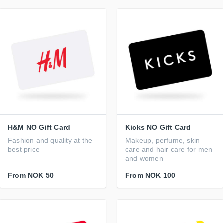
H&M NO Gift Card
Kicks NO Gift Card
Fashion and quality at the
Makeup, perfume, skin
best price
care and hair care for men
and women
From
NOK 50
From
NOK 100