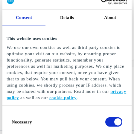
Consent
Details
About
Nordisk Film Kino NO
Burger King NO Gift Card
Gift Card
One of the world's largest
Gift ticket to the cinema -
hamburger chains
This website uses cookies
give away an experience
We use our own cookies as well as third party cookies to
From
NOK 100
From
NOK 50
optimise your visit on our website, by ensuring proper
functionality, generate statistics, remember your
preferences as well for marketing purposes. We only place
cookies, that require your consent, once you have given
that to us below. You may pull back your consent. When
using cookies, we shortly process your IP address, which
may be shared with our partners. Read more in our
privacy
policy
as well as our
cookie policy
.
Consent
Necessary
Selection