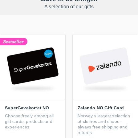
A selection of our gifts
SuperGavekortet NO
Zalando NO Gift Card
Choose freely among all
Norway's largest selection
gift cards, products and
of clothes and shoes -
experiences
always free shipping and
returns