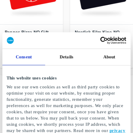
Peppes Pizza NO Gift
Nordisk Film Kino NO
Card
Gift Card
A big favorite for the whole
Gift ticket to the cinema -
family
give away an experience
Consent
Details
About
From
NOK 200
From
NOK 100
This website uses cookies
We use our own cookies as well as third party cookies to
optimise your visit on our website, by ensuring proper
functionality, generate statistics, remember your
preferences as well for marketing purposes. We only place
cookies, that require your consent, once you have given
that to us below. You may pull back your consent. When
using cookies, we shortly process your IP address, which
may be shared with our partners. Read more in our
privacy