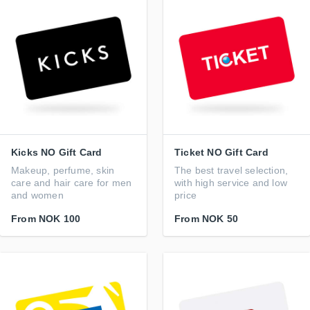
Kicks NO Gift Card
Ticket NO Gift Card
Makeup, perfume, skin
The best travel selection,
care and hair care for men
with high service and low
and women
price
From
NOK 100
From
NOK 50