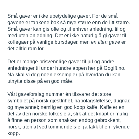
Små gaver er ikke ubetydelige gaver. For de små
gavene er tankene bak så mye større enn de litt større.
Små gaver kan gis ofte og til enhver anledning, til og
med uten anledning. Det er ikke naturlig å gi gaver til
kollegaer på vanlige bursdager, men
en liten gave
er
det alltid rom for.
Det er mange
prisvennlige gaver til jul
og andre
anledninger til under hundrelappen her på Gogift.no.
Nå skal vi deg noen eksempler på hvordan du kan
utnytte disse på en god måte.
Vårt gaveforslag nummer én tilsvarer det store
symbolet på norsk gjestfrihet, nabolagsfølelse, dugnad
og mye annet; nemlig en god kopp kaffe. Kaffe er en
del av den norske folkesjela, slik at det knapt er mulig
å finne en person som snakker, endog gebrokkent,
norsk, uten at vedkommende sier ja takk til en rykende
kopp.