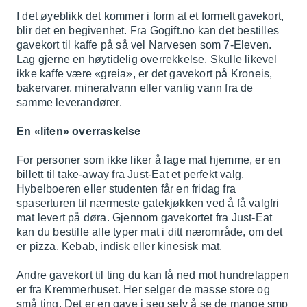
I det øyeblikk det kommer i form at et formelt gavekort,
blir det en begivenhet. Fra Gogift.no kan det bestilles
gavekort til kaffe på så vel Narvesen som 7-Eleven.
Lag gjerne en høytidelig overrekkelse. Skulle likevel
ikke kaffe være «greia», er det gavekort på Kroneis,
bakervarer, mineralvann eller vanlig vann fra de
samme leverandører.
En «liten» overraskelse
For personer som ikke liker å lage mat hjemme, er en
billett til take-away fra Just-Eat et perfekt valg.
Hybelboeren eller studenten får en fridag fra
spaserturen til nærmeste gatekjøkken ved å få valgfri
mat levert på døra. Gjennom gavekortet fra Just-Eat
kan du bestille alle typer mat i ditt nærområde, om det
er pizza. Kebab, indisk eller kinesisk mat.
Andre gavekort til ting du kan få ned mot hundrelappen
er fra Kremmerhuset. Her selger de masse store og
små ting. Det er en gave i seg selv å se de mange smp