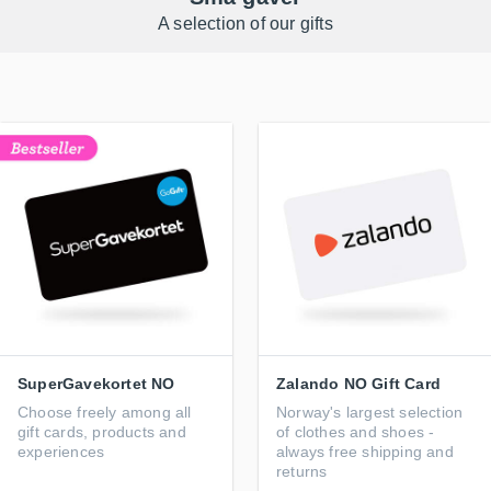
A selection of our gifts
SuperGavekortet NO
Zalando NO Gift Card
Choose freely among all
Norway's largest selection
gift cards, products and
of clothes and shoes -
experiences
always free shipping and
returns