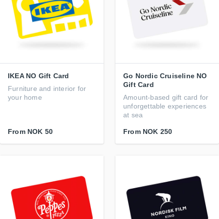
IKEA NO Gift Card
Go Nordic Cruiseline NO
Gift Card
Furniture and interior for
your home
Amount-based gift card for
unforgettable experiences
at sea
From
NOK 50
From
NOK 250