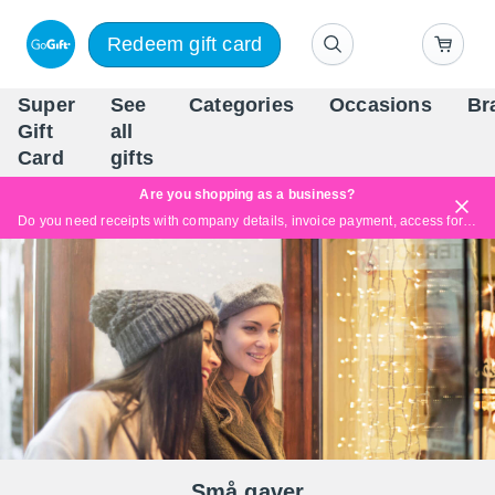
Redeem gift card
Super
See
Categories
Occasions
Br
Scandinavia's Leading Gi
Gift
all
Company
Card
gifts
Are you shopping as a business?
Do you need receipts with company details, invoice payment, access for multiple users, or tailored solutions?
Read more
Små gaver