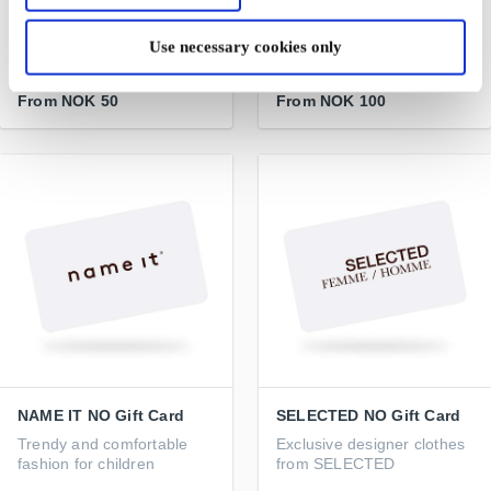
Surprise someone you care
about with a special
A fashion gift card for many
shopping experience
retail chains and online
Use necessary cookies only
stores
From
NOK 50
From
NOK 100
NAME IT NO Gift Card
SELECTED NO Gift Card
Trendy and comfortable
Exclusive designer clothes
fashion for children
from SELECTED