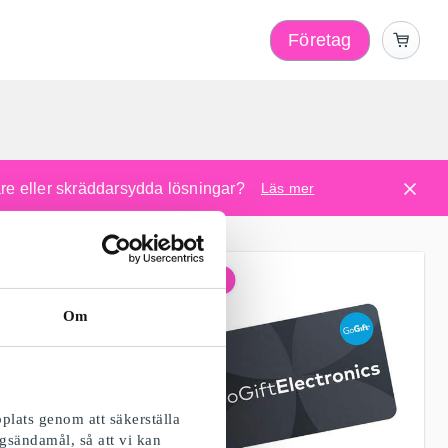
Företag
l
are eller skräddarsydda lösningar?
Läs mer
Om
plats genom att säkerställa
gsändamål, så att vi kan