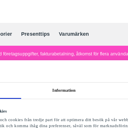
orier
Presenttips
Varumärken
Sveriges största presentkortporta
 företagsuppgifter, fakturabetalning, åtkomst för flera använd
Information
kies
ch cookies från tredje part för att optimera ditt besök på vår webb
istik och komma ihåg dina preferenser, såväl som för marknadsförin