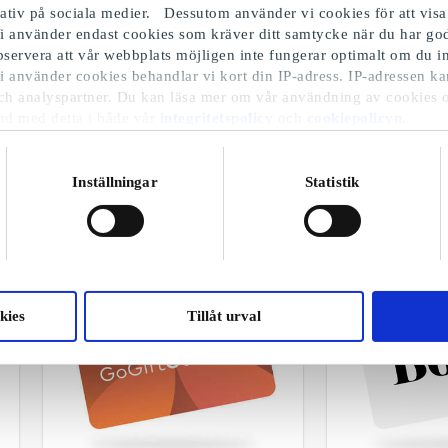
iativ på sociala medier. Dessutom använder vi cookies för att visa
i använder endast cookies som kräver ditt samtycke när du har 
Observera att vår webbplats möjligen inte fungerar optimalt om du in
i använder cookies behandlar vi kort din IP-adress. IP-adressen ka
GoGiftWellness
GoGiftLiving
ch analyspartner. Du kan läsa mer om vår användning av cookies 
r
Fritt val bland utvalda presentkort,
Fritt val bland utv
nd med detta i både vår
integritetspolicy
och
cookiepolicyn
.
produkter och upplevelser inom
produkter inom he
wellness
design
Från
50 kr
Från
50 kr
Inställningar
Statistik
kies
Tillåt urval