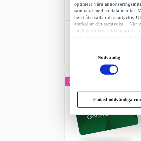
optimera våra annonseringsinit
samband med sociala medier. V
helst återkalla ditt samtycke. 
återkallar ditt samtycke. När v
SuperPresentkortet
mediepartners, reklampartner o
Fritt val bland alla presentkort, produkte
personliga information i samba
& upplevelser
Samtyckesval
Från
50 kr
Nödvändig
Endast nödvändiga coo