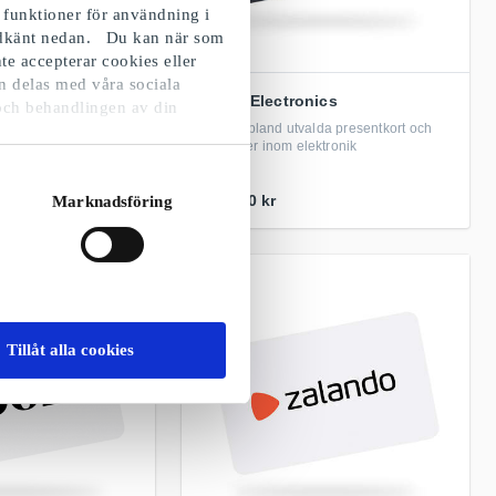
 funktioner för användning i
godkänt nedan. Du kan när som
te accepterar cookies eller
n delas med våra sociala
GoGiftElectronics
och behandlingen av din
alda presentkort och
Fritt val bland utvalda presentkort och
minredning och
produkter inom elektronik
Från
50 kr
Marknadsföring
Tillåt alla cookies